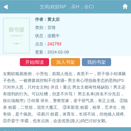
交易(校园NP，高H，全C)
作者：黄太后
类别：言情
状态：连载中
点击：
242793
更新：2024-02-08
开始阅读
加入书架
我的书架
女鹅软糯易推倒，小哭包，前期人很怂，表里不一，胆子很小却满脑
子色色。一被撩拨就控制不住发骚~ 男主有心理扭曲变态的恶狗(PS:
只对外人恶，只对女主狗) 并且！重点:男女主都有性格缺陷！男主还
有很刑的行为。可以吐槽，但是不许骂！ 男主名单(排名不分先后，
按出场顺序): ①何慕:班长，警察世家，老干部气质，有正义感。 ②陆
承:校霸，二世祖，混世大魔王。 ③宋新觉:校霸，校草，艺术生，他
有病，是个疯批。 ④易川:校霸，体育生，长得不凶，但他揍人很疼。
⑤乔晏宁:学霸，也有点病，会送优质(路人)鸡巴讨好女鹅。