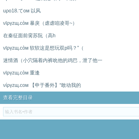
uρo18.てoм 以风
νīργzщ.còм 暴戾（虐虐咱凌哥~）
在秦征面前脔苏阮（高h
νīργzщ.còм 软软这是想玩双p吗？”（
迷情酒（小穴隔着内裤吮他的鸡巴，泄了他一
νīργzщ.còм 重逢
νíργzщ.cοм 【申于番外】“敢动我的
查看完整目录