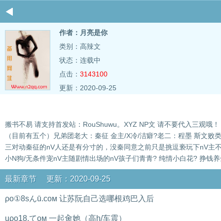
作者：月亮是你
类别：高辣文
状态：连载中
点击：
3143100
更新：2020-09-25
搬书不易 请支持首发站：RouShuwu。XYZ NP文 请不要代入
（目前有五个）兄弟团老大：秦征 金主/X冷/洁癖?老二：程墨 斯文败类/
三对动秦征的nV人还是有分寸的，没秦同意之前只是挑逗亵玩下nV主不
小N狗/无条件宠nV主随剧情出场的nV孩子们青青? 纯情小白花? 挣
最新章节 更新：2020-09-25
ρo①8sんū.coм 让苏阮自己选哪根鸡巴入后
uρo18.てoм 一起肏她（高h/车震）