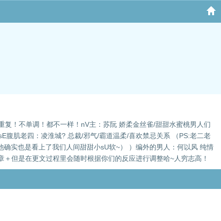
不重复！不单调！都不一样！nV主：苏阮 娇柔金丝雀/甜甜水蜜桃男人们
E腹肌老四：凌淮城? 总裁/邪气/霸道温柔/喜欢禁忌关系 （PS:老二老
他确实也是看上了我们人间甜甜小sU软~） ）编外的男人：何以风 纯情
到80章＋但是在更文过程里会随时根据你们的反应进行调整哈~人穷志高！