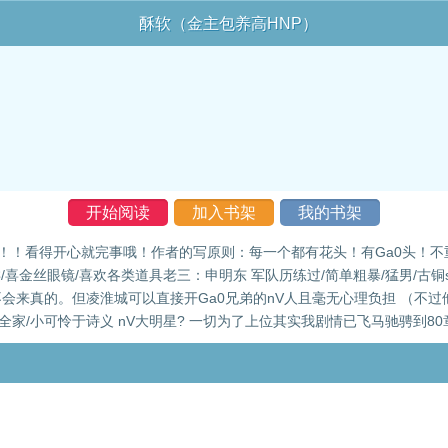
酥软（金主包养高HNP）
开始阅读
加入书架
我的书架
三观哦！！！看得开心就完事哦！作者的写原则：每一个都有花头！有Ga0头！
喜金丝眼镜/喜欢各类道具老三：申明东 军队历练过/简单粗暴/猛男/古铜s
会来真的。但凌淮城可以直接开Ga0兄弟的nV人且毫无心理负担 （不过
钱养全家/小可怜于诗义 nV大明星? 一切为了上位其实我剧情已飞马驰骋