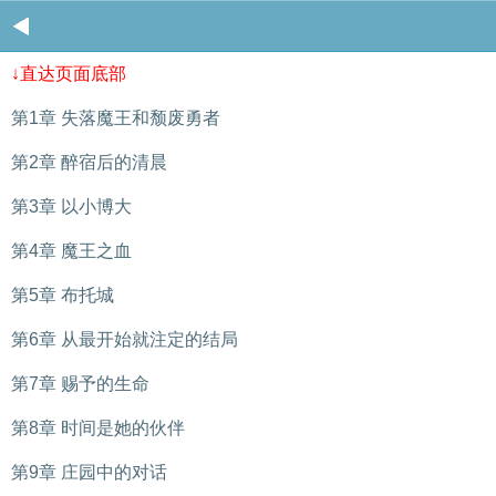
↓直达页面底部
第1章 失落魔王和颓废勇者
第2章 醉宿后的清晨
第3章 以小博大
第4章 魔王之血
第5章 布托城
第6章 从最开始就注定的结局
第7章 赐予的生命
第8章 时间是她的伙伴
第9章 庄园中的对话