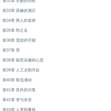
第32章 失败的回收
第33章 莫赫的酒庄
第34章 两人的老师
第35章 阿之名
第36章 宽恕的可能
第37章 罪
第38章 丽思朵微的心意
第39章 人工太阳升起
第40章 暗流涌动
第41章 意外的访客
第42章 变与未变
第43章 人类和魔族