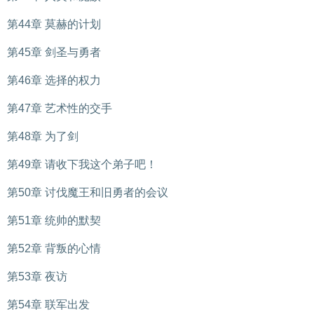
第44章 莫赫的计划
第45章 剑圣与勇者
第46章 选择的权力
第47章 艺术性的交手
第48章 为了剑
第49章 请收下我这个弟子吧！
第50章 讨伐魔王和旧勇者的会议
第51章 统帅的默契
第52章 背叛的心情
第53章 夜访
第54章 联军出发