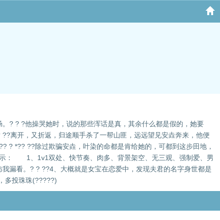
。? ? ?他操哭她时，说的那些浑话是真，其余什么都是假的，她要
。?? ??离开，又折返，归途顺手杀了一帮山匪，远远望见安垚奔来，他便
?? ? *?? ??除过欺骗安垚，叶染的命都是肯给她的，可都到这步田地，
提示： 1、1v1双处、快节奏、肉多、背景架空、无三观、强制爱、男
我漏看。? ? ??4、大概就是女宝在恋爱中，发现夫君的名字身世都是
珠珠(?????)