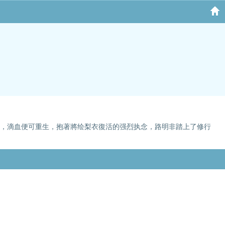
处，滴血便可重生，抱著將绘梨衣復活的强烈执念，路明非踏上了修行