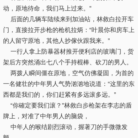
动，原地待命，我们马上过来。”
后面的几辆车陆续来到加油站，林敘白拉开车
门，直接拉开步枪的枪机拉炳：“叶晨你和房车上
的人留守原地，其他人抄傢伙跟我来。”
一行人拿上防暴器材推开便利店的玻璃门，货
架后方突然涌出七八个手持棍棒、砍刀的男人。
两拨人瞬间僵在原地，空气仿佛凝固，为首的
一名健壮的中年男人气势汹汹地说道：“这里的东
西都是我们的，你们赶紧有多远滚多远。”
“你確定要我们滚？”林敘白步枪架在李志的盾
牌上，对准了中年男人的脑袋，
中年人的喉结剧烈滚动，握著刀的手微微发
颤。