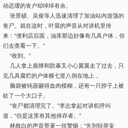
动迟缓的丧户却绰绰有余。
张景硕、吴俊等人迅速清理了加油站內游荡的
丧尸。就在这时，叶晨的声音从对讲机里传
来：“便利店后面，油库那边好像有几具户体，你
们去查看一下。”
“收到。”
几人拿上盾牌和防暴叉小心翼翼走了过去，只
见几具腐烂的户体横七竖八倒在地上，
脑袋被钝器砸得血肉模糊，还有一只脖子上被
砍了一个大口子。
“丧尸都清理完了。”李志拿起对讲机呼叫
道，“但是这里有其他倖存者。”
林敘白的声音带著一丝警惕：“先別轻举妄