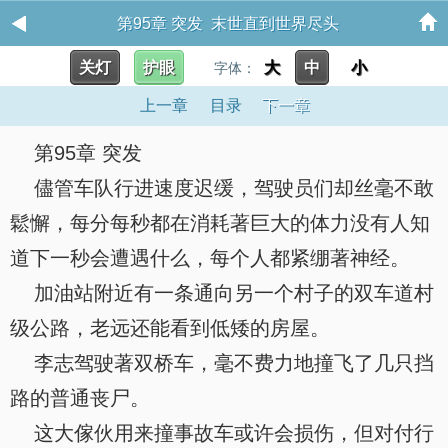
第95章 突发 末世直到世界尽头
关灯
护眼
大
中
小
字体：
上一章
目录
下一章
第95章 突发
儘管车队行进速度迟缓，驾驶员们却丝毫不敢
鬆懈，每分每秒都在消耗著巨大的体力没有人知
道下一秒会遭遇什么，每个人都紧绷著神经。
加油站附近有一条通向另一个村子的双车道村
级公路，老远还能看到低矮的房屋。
李志驾驶著双桥车，毫不费力地撞飞了几只挡
路的普通丧尸。
这大傢伙用来撞事故车或许会损伤，但对付行