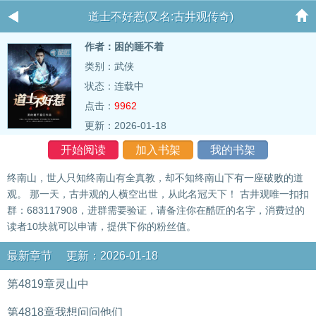
道士不好惹(又名:古井观传奇)
作者：困的睡不着
类别：武侠
状态：连载中
点击：
9962
更新：2026-01-18
开始阅读
加入书架
我的书架
终南山，世人只知终南山有全真教，却不知终南山下有一座破败的道
观。 那一天，古井观的人横空出世，从此名冠天下！ 古井观唯一扣扣
群：683117908，进群需要验证，请备注你在酷匠的名字，消费过的
读者10块就可以申请，提供下你的粉丝值。
最新章节 更新：2026-01-18
第4819章灵山中
第4818章我想问问他们